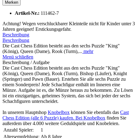
Merken
Artikel-Nr.:
111462-7
Achtung! Wegen verschluckbarer Kleinteile nicht für Kinder unter 3
Jahren geeignet! Erstickungsgefahr.
Beschreibung
Beschreibung
Die Cast Chess Edition besteht aus den sechs Puzzle "King"
(König), Queen (Dame), Rook (Turm),...
mehr
Menü schließen
Beschreibung / Aufgabe
Die Cast Chess Edition besteht aus den sechs Puzzle "King"
(König), Queen (Dame), Rook (Turm), Bishop (Läufer), Knight
(Springer) und Pawn (Bauer). Erstehen Sie alle sechs Puzzle zu
einem Sonderpreis! Jede Schachfigur enthält im Inneren eine
Münze. Aufgabe ist es, die Münze heraus zu bekommen. Zu Lösen
ist ein einzigartiges, geheimes System, das sich bei jeder der sechs
Schachfiguren unterscheidet.
In unserem Hauptshop
Knobelbox
können Sie ebenfalls das
Cast
Chess Edition (alle 6 Puzzle) kaufen. Bei
Knobelbox
finden Sie
außerdem über 4.000 weitere Geduldspiele und Knobeleien.
Anzahl Spieler:
1
Altersempfehlung:
Ab 8 Jahre