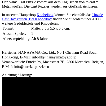
Der Name Cast Puzzle kommt aus dem Englischen von to cast =
Metall gießen. Die Cast Puzzles werden aus Gießzink gegossen.
In unserem Hauptshop
Knobelbox
können Sie ebenfalls das
Huzzle
Cast Box kaufen. Bei
Knobelbox
finden Sie außerdem über 4.000
weitere Geduldspiele und Knobeleien.
Format:
Maße: 3,5 x 5,5 x 5,5 cm.
Anzahl Spieler:
1
Altersempfehlung:
Ab 8 Jahre
Hersteller: HANAYAMA Co., Ltd., No.1 Chatham Road South,
Hongkong, E-Mail: info-hk@hanayamatoys.co.jp
Verantwortlich: Eureka bv, Maanstraat 7B, 2800 Mechelen, Belgien,
E-Mail: info@eureka-puzzle.eu
Anleitung / Lösung: