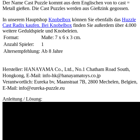
Der Name Cast Puzzle kommt aus dem Englischen von to cast =
Metall gießen. Die Cast Puzzles werden aus Gießzink gegossen.
In unserem Hauptshop
Knobelbox
können Sie ebenfalls das
Huzzle
Cast Radix kaufen. Bei
Knobelbox
finden Sie außerdem über 4.000
weitere Geduldspiele und Knobeleien.
Format:
Maße: 7 x 6 x 3 cm.
Anzahl Spieler:
1
Altersempfehlung:
Ab 8 Jahre
Hersteller: HANAYAMA Co., Ltd., No.1 Chatham Road South,
Hongkong, E-Mail: info-hk@hanayamatoys.co.jp
Verantwortlich: Eureka bv, Maanstraat 7B, 2800 Mechelen, Belgien,
E-Mail: info@eureka-puzzle.eu
Anleitung / Lösung: