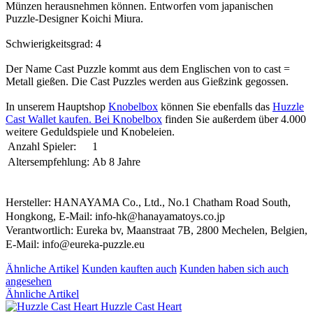
Münzen herausnehmen können. Entworfen vom japanischen
Puzzle-Designer Koichi Miura.
Schwierigkeitsgrad: 4
Der Name Cast Puzzle kommt aus dem Englischen von to cast =
Metall gießen. Die Cast Puzzles werden aus Gießzink gegossen.
In unserem Hauptshop
Knobelbox
können Sie ebenfalls das
Huzzle
Cast Wallet kaufen. Bei
Knobelbox
finden Sie außerdem über 4.000
weitere Geduldspiele und Knobeleien.
Anzahl Spieler:
1
Altersempfehlung:
Ab 8 Jahre
Hersteller: HANAYAMA Co., Ltd., No.1 Chatham Road South,
Hongkong, E-Mail: info-hk@hanayamatoys.co.jp
Verantwortlich: Eureka bv, Maanstraat 7B, 2800 Mechelen, Belgien,
E-Mail: info@eureka-puzzle.eu
Ähnliche Artikel
Kunden kauften auch
Kunden haben sich auch
angesehen
Ähnliche Artikel
Huzzle Cast Heart